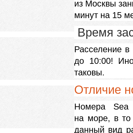
из Москвы зан
минут на 15 м
Время зас
Расселение в 
до 10:00! Ин
таковы.
Отличие н
Номера Sea 
на море, в то
данный вид р