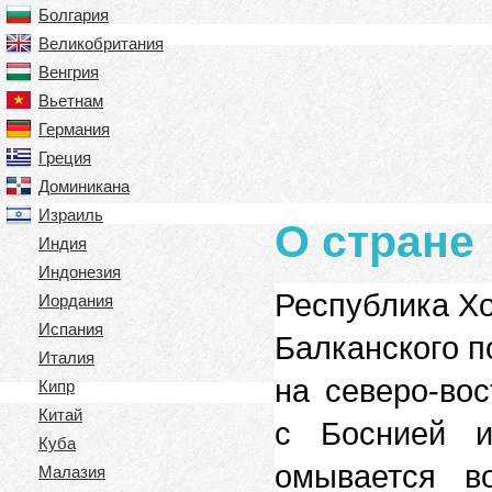
Болгария
Великобритания
Венгрия
Вьетнам
Германия
Греция
Доминикана
Израиль
О стране
Индия
Индонезия
Республика Хо
Иордания
Испания
Балканского п
Италия
на северо-во
Кипр
Китай
с Боснией и
Куба
омывается в
Малазия