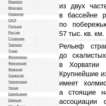
Марокко
из двух част
Мексика
в бассейне р
Норвегия
ОАЭ
по побережь
Польша
57 тыс. кв. км.
Россия
Словения
Рельеф стра
Таиланд
Тунис
до скалистых
Филиппины
в Хорватии 
Финляндия
Франция
Крупнейшие из
Хорватия
имеет холми
Черногория
Чехия
а стоящие н
Швейцария
ассоциации 
Швеция