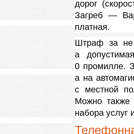
дорог (скоро
Загреб — Ва
платная.
Штраф за не 
а допустима
0 промилле. З
а на автомаги
с местной по
Можно также в
набора услуг и
Телефонна