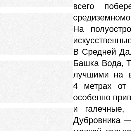
всего побе
средиземномо
На полуостр
искусственн
В Средней Дал
Башка Вода, Т
лучшими на в
4 метрах от 
особенно прив
и галечные,
Дубровника —