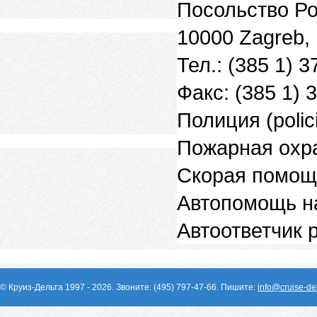
Посольство Ро
10000 Zagreb,
Тел.: (385 1) 
Факс: (385 1) 
Полиция (polic
Пожарная охра
Скорая помощь
Автопомощь н
Автоответчик 
© Круиз-Дельта 1997 - 2026. Звоните: (495) 797-47-66. Пишите:
info@cruise-del