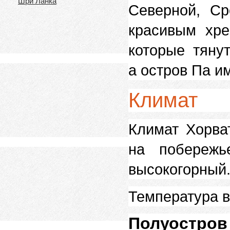
Шри Ланка
Северной, С
красивым хре
которые тяну
а остров Па и
Климат
Климат Хорва
на побережь
высокогорный
Температура в
Полуостров 