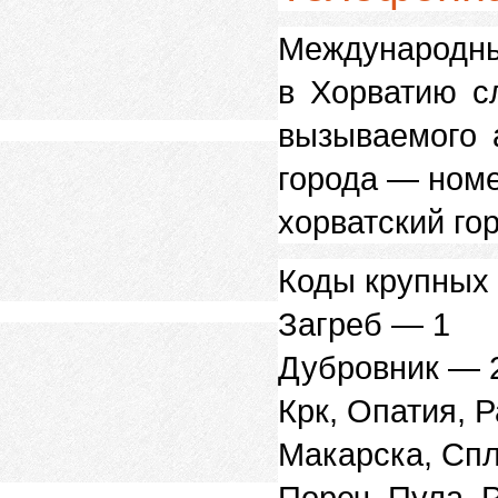
Международн
в Хорватию с
вызываемого 
города — номе
хорватский го
Коды крупных 
Загреб — 1
Дубровник — 
Крк, Опатия, 
Макарска, Спл
Пореч, Пула, 