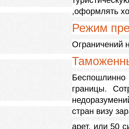
,оформлять хо
Режим пр
Ограничений н
Таможенн
Беспошлинно
границы. Сот
недоразумений
стран визу за
арет, или 50 с